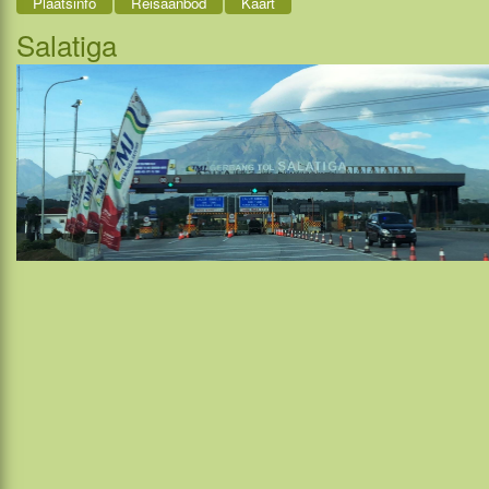
Plaatsinfo
Reisaanbod
Kaart
Salatiga