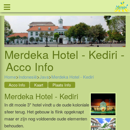
≡
Tel: 088 - 81 11 999
Merdeka Hotel - Kediri -
Acco Info
Home
>
Indonesië
>
Java
>
Merdeka Hotel - Kediri
Acco Info
Kaart
Plaats Info
Merdeka Hotel - Kediri
In dit mooie 3* hotel vindt u de oude koloniale
sfeer terug. Het gebouw is flink opgeknapt
maar er zijn nog voldoende oude elementen
behouden.