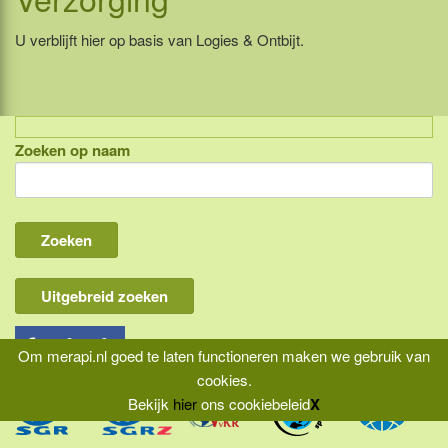
U verblijft hier op basis van Logies & Ontbijt.
Zoeken op naam
Indonesië, eilandcombinaties
Bali
Lombok
Flores & Komodo
Uitgebreid zoeken
Overige Sunda eilanden
Java
Om merapi.nl goed te laten functioneren maken we gebruik van
cookies.
Kalimantan
Bekijk
hier
ons cookiebeleid
X
Molukken