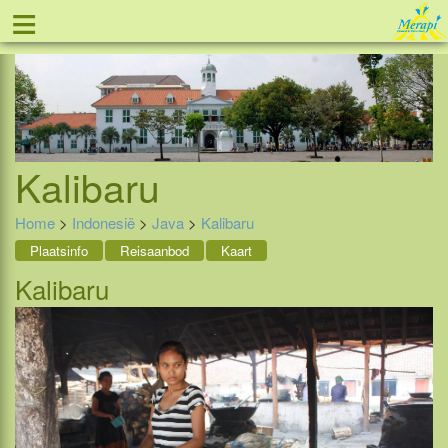
≡
Tel: 088 - 81 11 999
Kalibaru
Home
>
Indonesië
>
Java
>
Kalibaru
Plaatsinfo
Reisaanbod
Kaart
Kalibaru