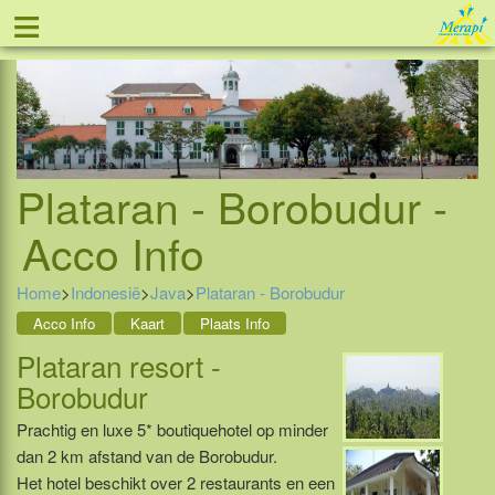
≡
Tel: 088 - 81 11 999
Plataran - Borobudur -
Acco Info
Home
>
Indonesië
>
Java
>
Plataran - Borobudur
Acco Info
Kaart
Plaats Info
Plataran resort -
Borobudur
Prachtig en luxe 5* boutiquehotel op minder
dan 2 km afstand van de Borobudur.
Het hotel beschikt over 2 restaurants en een