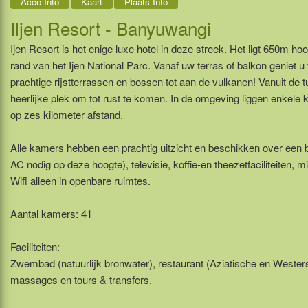
Acco Info
Kaart
Plaats Info
Iljen Resort - Banyuwangi
Ijen Resort is het enige luxe hotel in deze streek. Het ligt 650m ho
rand van het Ijen National Parc. Vanaf uw terras of balkon geniet 
prachtige rijstterrassen en bossen tot aan de vulkanen! Vanuit de t
heerlijke plek om tot rust te komen. In de omgeving liggen enkele k
op zes kilometer afstand.
Alle kamers hebben een prachtig uitzicht en beschikken over een 
AC nodig op deze hoogte), televisie, koffie-en theezetfaciliteiten, m
Wifi alleen in openbare ruimtes.
Aantal kamers: 41
Faciliteiten:
Zwembad (natuurlijk bronwater), restaurant (Aziatische en Westers
massages en tours & transfers.