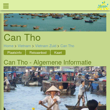
≡
Tel: 088 - 81 11 999
Can Tho
Home
>
Vietnam
>
Vietnam Zuid
>
Can Tho
Plaatsinfo
Reisaanbod
Kaart
Can Tho - Algemene Informatie