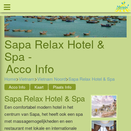
≡
Tel: 088 - 81 11 999
Sapa Relax Hotel &
Spa -
Acco Info
Home
>
Vietnam
>
Vietnam Noord
>
Sapa Relax Hotel & Spa
Acco Info
Kaart
Plaats Info
Sapa Relax Hotel & Spa
Een comfortabel modern hotel in het
centrum van Sapa, het heeft ook een spa
met massagemogelijkheden en een
restaurant met lokale en internationale