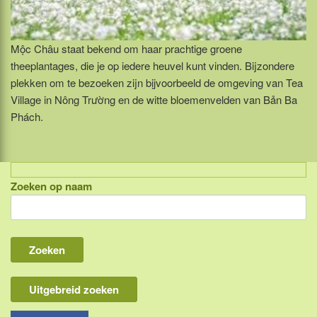
Mộc Châu staat bekend om haar prachtige groene
theeplantages, die je op iedere heuvel kunt vinden. Bijzondere
plekken om te bezoeken zijn bịjvoorbeeld de omgeving van Tea
Village in Nông Trường en de witte bloemenvelden van Bản Ba
Phách.
Zoeken op naam
Indonesië, eilandcombinaties
Bali
Lombok
Flores & Komodo
Uitgebreid zoeken
Overige Sunda eilanden