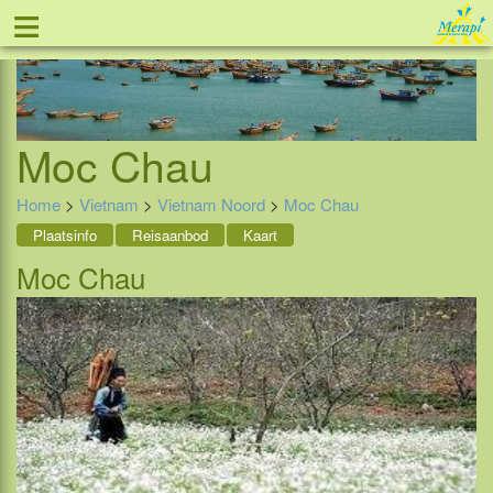
≡
Tel: 088 - 81 11 999
Moc Chau
Home
>
Vietnam
>
Vietnam Noord
>
Moc Chau
Plaatsinfo
Reisaanbod
Kaart
Moc Chau