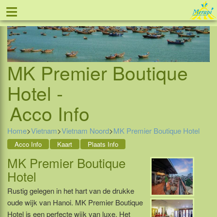
≡
Tel: 088 - 81 11 999
MK Premier Boutique
Hotel -
Acco Info
Home
>
Vietnam
>
Vietnam Noord
>
MK Premier Boutique Hotel
Acco Info
Kaart
Plaats Info
MK Premier Boutique
Hotel
Rustig gelegen in het hart van de drukke
oude wijk van Hanoi. MK Premier Boutique
Hotel is een perfecte wijk van luxe. Het