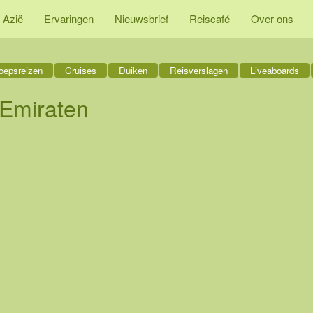
ische Emiraten
 Azië
Ervaringen
Nieuwsbrief
Reiscafé
Over ons
oepsreizen
Cruises
Duiken
Reisverslagen
Liveaboards
 Emiraten