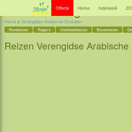
Reizen
Verengidse Arab
Offerte
Home
Indonesië
ZO
Home
>
Verengidse Arabische Emiraten
Rondreizen
Regio's
Voorbeeldreizen
Bouwstenen
Gr
Reizen
Verengidse Arabische