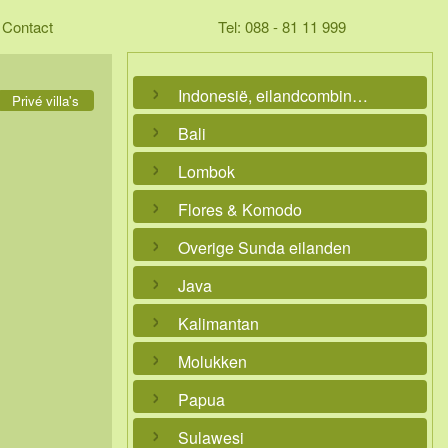
Contact
Tel: 088 - 81 11 999
Indonesië, eilandcombinaties
Privé villa's
Bali
Lombok
Flores & Komodo
Overige Sunda eilanden
Java
Kalimantan
Molukken
Papua
Sulawesi