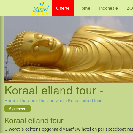
Offerte
Home
Indonesië
ZO
Koraal eiland tour -
Home
>
Thailand
>
Thailand-Zuid
>
Koraal eiland tour
Algemeen
Koraal eiland tour
U wordt 's ochtens opgehaald vanaf uw hotel en per speedboat naar 