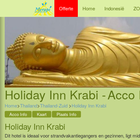
Offerte
Home
Indonesië
ZO
Holiday Inn Krabi -
Acco 
Home
>
Thailand
>
Thailand-Zuid
>
Holiday Inn Krabi
Acco Info
Kaart
Plaats Info
Holiday Inn Krabi
Dit hotel is ideaal voor strandvakantiegangers en gezinnen, ligt m