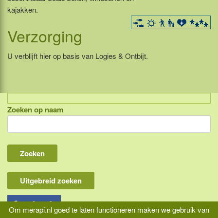
kajakken.
Verzorging
U verblijft hier op basis van Logies & Ontbijt.
Zoeken op naam
Indonesië, eilandcombinaties
Bali
Lombok
Flores & Komodo
Uitgebreid zoeken
Overige Sunda eilanden
Java
Om merapi.nl goed te laten functioneren maken we gebruik van