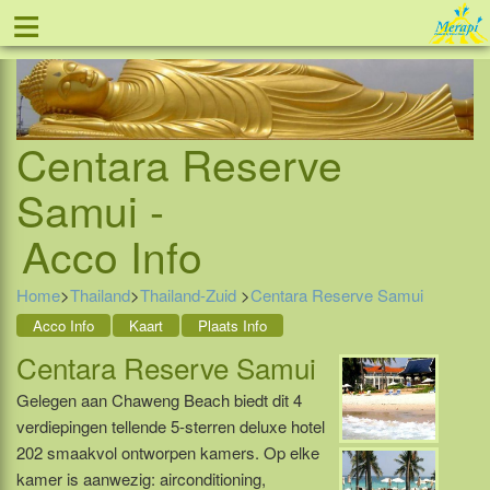
≡
Tel: 088 - 81 11 999
Centara Reserve
Samui -
Acco Info
Home
>
Thailand
>
Thailand-Zuid
>
Centara Reserve Samui
Acco Info
Kaart
Plaats Info
Centara Reserve Samui
Gelegen aan Chaweng Beach biedt dit 4
verdiepingen tellende 5-sterren deluxe hotel
202 smaakvol ontworpen kamers. Op elke
kamer is aanwezig: airconditioning,