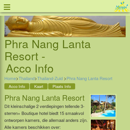
≡
Tel: 088 - 81 11 999
Phra Nang Lanta
Resort -
Acco Info
Home
>
Thailand
>
Thailand-Zuid
>
Phra Nang Lanta Resort
Acco Info
Kaart
Plaats Info
Phra Nang Lanta Resort
Dit kleinschalige 2 verdiepingen tellende 3-
sterren+ Boutique hotel biedt 15 smaakvol
ontworpen kamers, die allemaal anders zijn.
Alle kamers beschikken over: