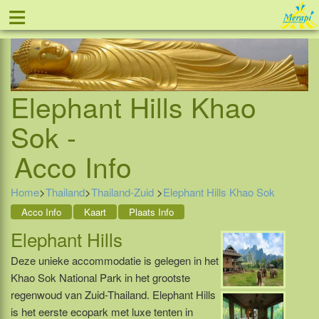
≡
Tel: 088 - 81 11 999
Elephant Hills Khao
Sok -
Acco Info
Home
>
Thailand
>
Thailand-Zuid
>
Elephant Hills Khao Sok
Acco Info
Kaart
Plaats Info
Elephant Hills
Deze unieke accommodatie is gelegen in het
Khao Sok National Park in het grootste
regenwoud van Zuid-Thailand. Elephant Hills
is het eerste ecopark met luxe tenten in