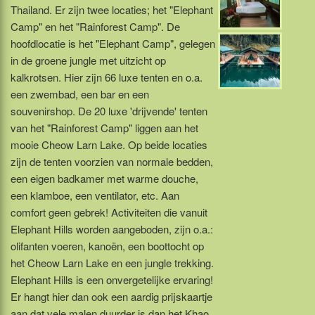
Thailand. Er zijn twee locaties; het "Elephant
Camp" en het "Rainforest Camp". De
hoofdlocatie is het "Elephant Camp", gelegen
in de groene jungle met uitzicht op
kalkrotsen. Hier zijn 66 luxe tenten en o.a.
een zwembad, een bar en een
souvenirshop. De 20 luxe 'drijvende' tenten
van het "Rainforest Camp" liggen aan het
mooie Cheow Larn Lake. Op beide locaties
zijn de tenten voorzien van normale bedden,
een eigen badkamer met warme douche,
een klamboe, een ventilator, etc. Aan
comfort geen gebrek! Activiteiten die vanuit
Elephant Hills worden aangeboden, zijn o.a.:
olifanten voeren, kanoën, een boottocht op
het Cheow Larn Lake en een jungle trekking.
Elephant Hills is een onvergetelijke ervaring!
Er hangt hier dan ook een aardig prijskaartje
aan dat vele malen duurder is dan het Khao