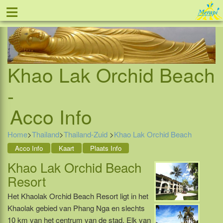
≡
Tel: 088 - 81 11 999
Khao Lak Orchid Beach
-
Acco Info
Home
>
Thailand
>
Thailand-Zuid
>
Khao Lak Orchid Beach
Acco Info
Kaart
Plaats Info
Khao Lak Orchid Beach
Resort
Het Khaolak Orchid Beach Resort ligt in het
Khaolak gebied van Phang Nga en slechts
10 km van het centrum van de stad. Elk van