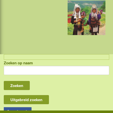
Zoeken op naam
Indonesië, eilandcombinaties
Bali
Lombok
Flores & Komodo
Uitgebreid zoeken
Overige Sunda eilanden