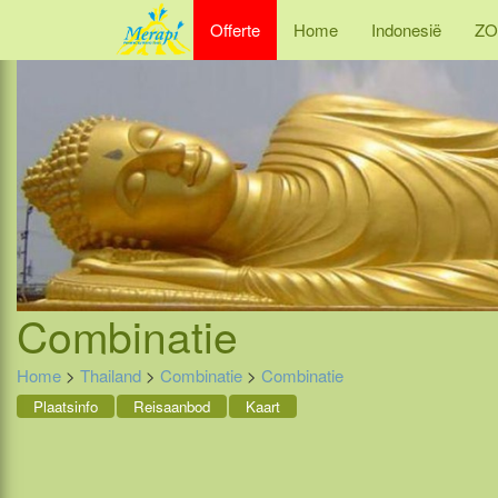
Offerte
Home
Indonesië
ZO
Combinatie
Home
>
Thailand
>
Combinatie
>
Combinatie
Plaatsinfo
Reisaanbod
Kaart