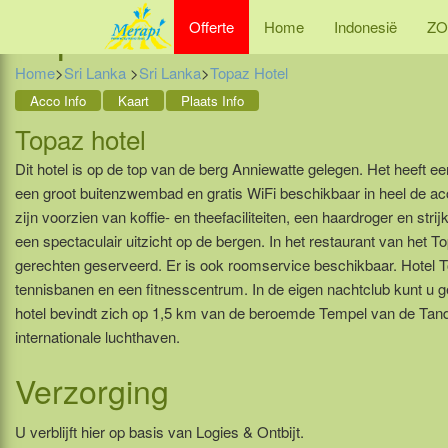
Topaz Hotel -
Acco Info
Offerte
Home
Indonesië
ZO
Home
>
Sri Lanka
>
Sri Lanka
>
Topaz Hotel
Acco Info
Kaart
Plaats Info
Topaz hotel
Dit hotel is op de top van de berg Anniewatte gelegen. Het heeft 
een groot buitenzwembad en gratis WiFi beschikbaar in heel de 
zijn voorzien van koffie- en theefaciliteiten, een haardroger en strij
een spectaculair uitzicht op de bergen. In het restaurant van het T
gerechten geserveerd. Er is ook roomservice beschikbaar. Hotel 
tennisbanen en een fitnesscentrum. In de eigen nachtclub kunt u g
hotel bevindt zich op 1,5 km van de beroemde Tempel van de Tand 
internationale luchthaven.
Verzorging
U verblijft hier op basis van Logies & Ontbijt.