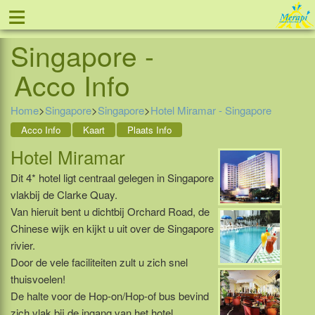
≡
Hotel Miramar -
Tel: 088 - 81 11 999
Singapore -
Acco Info
Home
>
Singapore
>
Singapore
>
Hotel Miramar - Singapore
Acco Info
Kaart
Plaats Info
Hotel Miramar
Dit 4* hotel ligt centraal gelegen in Singapore
vlakbij de Clarke Quay.
Van hieruit bent u dichtbij Orchard Road, de
Chinese wijk en kijkt u uit over de Singapore
rivier.
Door de vele faciliteiten zult u zich snel
thuisvoelen!
De halte voor de Hop-on/Hop-of bus bevind
zich vlak bij de ingang van het hotel.