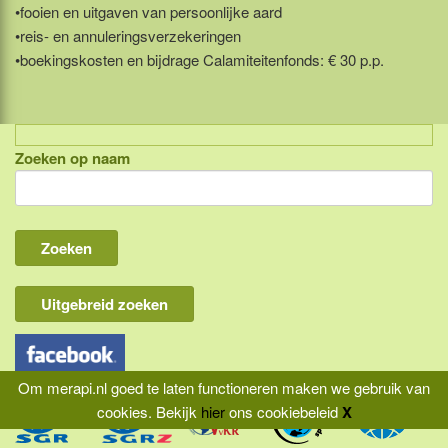
•fooien en uitgaven van persoonlijke aard
•reis- en annuleringsverzekeringen
•boekingskosten en bijdrage Calamiteitenfonds: € 30 p.p.
Zoeken op naam
Indonesië, eilandcombinaties
Bali
Lombok
Flores & Komodo
Uitgebreid zoeken
Overige Sunda eilanden
Java
Om merapi.nl goed te laten functioneren maken we gebruik van
Kalimantan
cookies.
Bekijk
hier
ons cookiebeleid
X
Molukken
|
|
|
Home
Aansprakelijkheid
Privacy
Reisvoorwaarden