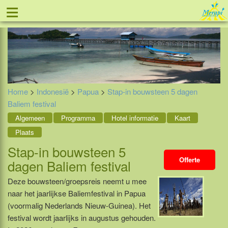
≡
Tel: 088 - 81 11 999
Home
>
Indonesië
>
Papua
>
Stap-in bouwsteen 5 dagen
Baliem festival
Algemeen
Programma
Hotel informatie
Kaart
Plaats
Stap-in bouwsteen 5
Offerte
dagen Baliem festival
Deze bouwsteen/groepsreis neemt u mee
naar het jaarlijkse Baliemfestival in Papua
(voormalig Nederlands Nieuw-Guinea). Het
festival wordt jaarlijks in augustus gehouden.