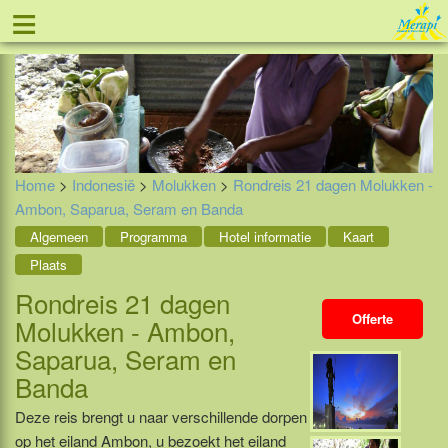
≡
Tel: 088 - 81 11 999
Home
>
Indonesië
>
Molukken
>
Rondreis 21 dagen Molukken -
Ambon, Saparua, Seram en Banda
Algemeen
Programma
Hotel informatie
Kaart
Plaats
Rondreis 21 dagen
Offerte
Molukken - Ambon,
Saparua, Seram en
Banda
Deze reis brengt u naar verschillende dorpen
op het eiland Ambon, u bezoekt het eiland