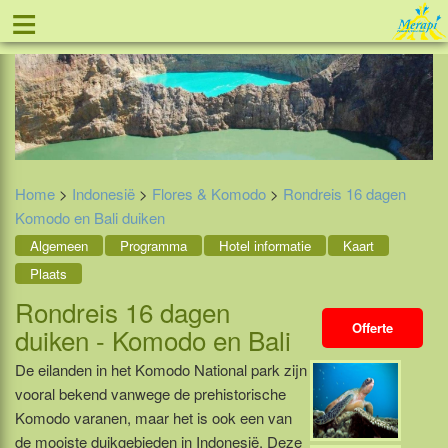
≡
Tel: 088 - 81 11 999
Home
>
Indonesië
>
Flores & Komodo
>
Rondreis 16 dagen
Komodo en Bali duiken
Algemeen
Programma
Hotel informatie
Kaart
Plaats
Rondreis 16 dagen
Offerte
duiken - Komodo en Bali
De eilanden in het Komodo National park zijn
vooral bekend vanwege de prehistorische
Komodo varanen, maar het is ook een van
de mooiste duikgebieden in Indonesië. Deze