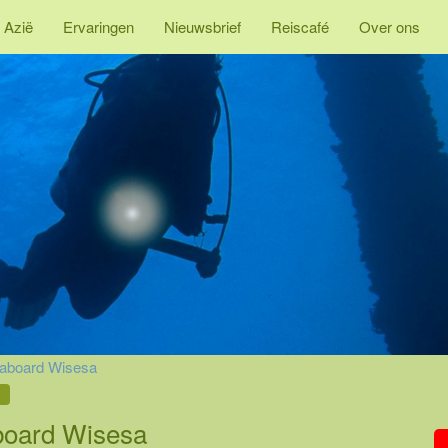
 Azië
Ervaringen
Nieuwsbrief
Reiscafé
Over ons
eaboard Wisesa
board Wisesa