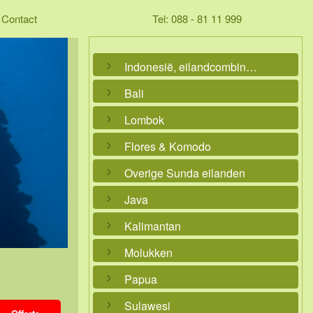
Contact
Tel: 088 - 81 11 999
Indonesië, eilandcombinaties
Bali
Lombok
Flores & Komodo
Overige Sunda eilanden
Java
Kalimantan
Molukken
Papua
Sulawesi