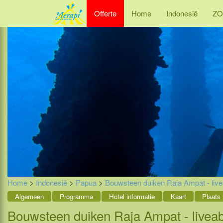
Offerte
Home
Indonesië
ZO
Home
>
Indonesië
>
Papua
>
Bouwsteen duiken Raja Ampat - liv
Algemeen
Programma
Hotel informatie
Kaart
Plaats
Bouwsteen duiken Raja Ampat - livea