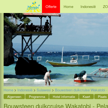
Offerte
Home
Indonesië
ZO
Home
>
Indonesië
>
Sulawesi
>
Bouwsteen duikcruise Wakatobi - 
Algemeen
Programma
Hotel informatie
Kaart
Plaats
Bouwsteen duikcruise Wakatobi - Pela