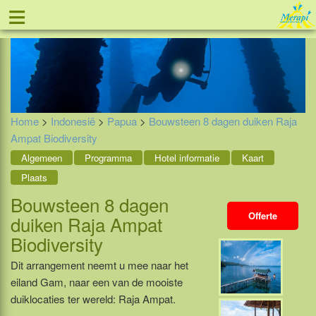
≡
Tel: 088 - 81 11 999
Home
>
Indonesië
>
Papua
>
Bouwsteen 8 dagen duiken Raja
Ampat Biodiversity
Algemeen
Programma
Hotel informatie
Kaart
Plaats
Bouwsteen 8 dagen
Offerte
duiken Raja Ampat
Biodiversity
Dit arrangement neemt u mee naar het
eiland Gam, naar een van de mooiste
duiklocaties ter wereld: Raja Ampat.