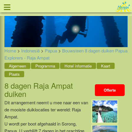
≡
Tel: 088 - 81 11 999
Home
>
Indonesië
>
Papua
>
Bouwsteen 8 dagen duiken Papua
Explorers - Raja Ampat
Algemeen
Programma
Hotel informatie
Kaart
Plaats
8 dagen Raja Ampat
Offerte
duiken
Dit arrangement neemt u mee naar een van
de mooiste duiklocaties ter wereld: Raja
Ampat.
U wordt per boot afgehaald in Sorong,
Papua. U verblijft 7 dagen in het prachtige