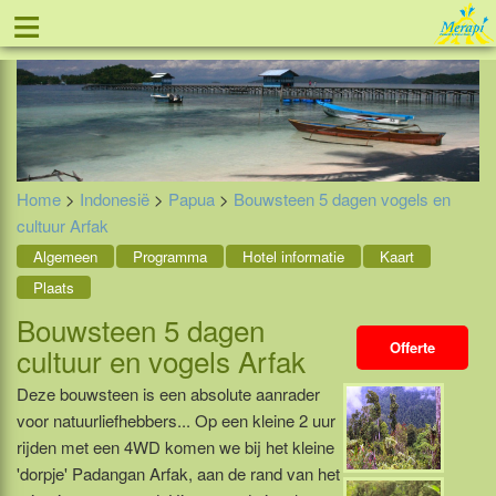
≡
Tel: 088 - 81 11 999
Home
>
Indonesië
>
Papua
>
Bouwsteen 5 dagen vogels en
cultuur Arfak
Algemeen
Programma
Hotel informatie
Kaart
Plaats
Bouwsteen 5 dagen
Offerte
cultuur en vogels Arfak
Deze bouwsteen is een absolute aanrader
voor natuurliefhebbers... Op een kleine 2 uur
rijden met een 4WD komen we bij het kleine
'dorpje' Padangan Arfak, aan de rand van het