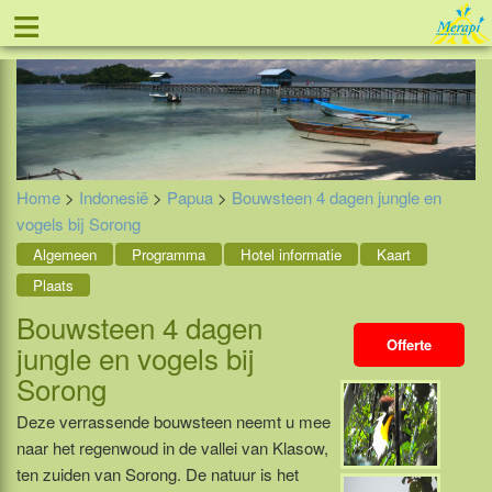
≡
Tel: 088 - 81 11 999
Home
>
Indonesië
>
Papua
>
Bouwsteen 4 dagen jungle en
vogels bij Sorong
Algemeen
Programma
Hotel informatie
Kaart
Plaats
Bouwsteen 4 dagen
Offerte
jungle en vogels bij
Sorong
Deze verrassende bouwsteen neemt u mee
naar het regenwoud in de vallei van Klasow,
ten zuiden van Sorong. De natuur is het