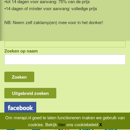
•tot 14 dagen voor aanvang: 75% van de prijs
•14 dagen of minder voor aanvang: volledige prijs
NB: Neem zelf zaklamp(en) mee voor in het donker!
Zoeken op naam
Indonesië, eilandcombinaties
Bali
Lombok
Flores & Komodo
Uitgebreid zoeken
Overige Sunda eilanden
Java
Om merapi.nl goed te laten functioneren maken we gebruik van
Kalimantan
cookies.
Bekijk
hier
ons cookiebeleid
X