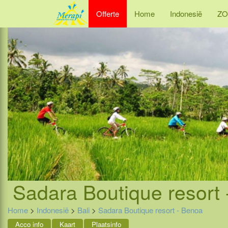
Offerte
Home
Indonesië
ZO
Sadara Boutique resort 
Home
>
Indonesië
>
Bali
>
Sadara Boutique resort - Benoa
Acco info
Kaart
Plaatsinfo