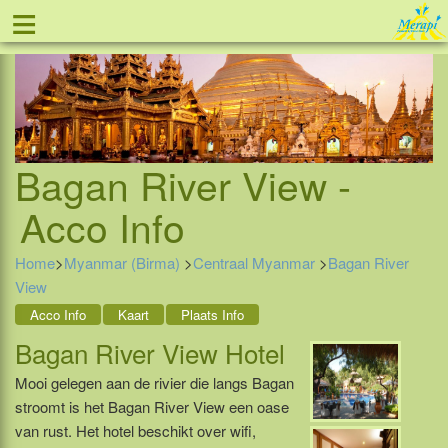
≡
Tel: 088 - 81 11 999
Bagan River View -
Acco Info
Home
>
Myanmar (Birma)
>
Centraal Myanmar
>
Bagan River
View
Acco Info
Kaart
Plaats Info
Bagan River View Hotel
Mooi gelegen aan de rivier die langs Bagan
stroomt is het Bagan River View een oase
van rust. Het hotel beschikt over wifi,