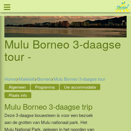
≡
Tel: 088 - 81 11 999
Mulu Borneo 3-daagse
tour -
Home
>
Maleisië
>
Borneo
>
Mulu Borneo 3-daagse tour
Algemeen
Programma
Uw accommodatie
Plaats info
Mulu Borneo 3-daagse trip
Deze 3-daagse bouwsteen is voor een bezoek
aan de grotten van Mulu nationaal park. Het
Mulu National Park, gelegen in het noorden van