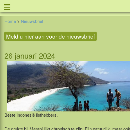
≡
Nieuwsbrief
Tel: 088 -
Home
>
Nieuwsbrief
Meld u hier aan voor de nieuwsbrief
26 januari 2024
Beste Indonesië liefhebbers,
De drukte bij Merapi lijkt chronisch te zijn. Fijn natuurlijk, maar oo