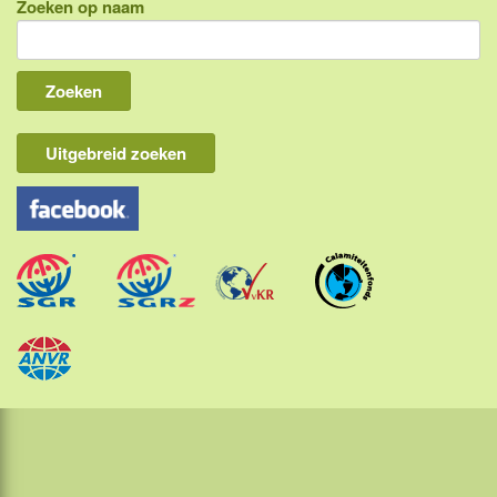
Zoeken op naam
Indonesië, eilandcombinaties
Bali
Lombok
Flores & Komodo
Uitgebreid zoeken
Overige Sunda eilanden
Java
Kalimantan
Molukken
Papua
Sulawesi
Sumatra
Maleisië