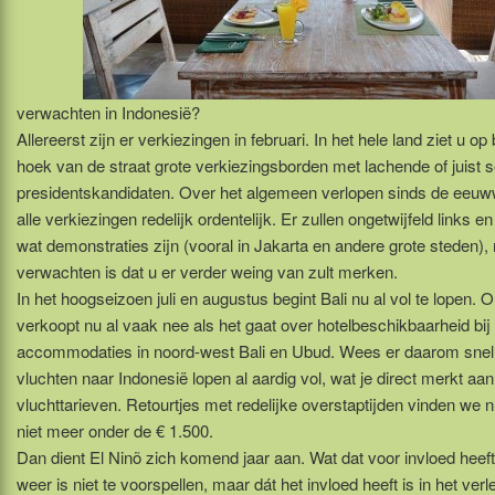
verwachten in Indonesië?
Allereerst zijn er verkiezingen in februari. In het hele land ziet u op 
hoek van de straat grote verkiezingsborden met lachende of juist 
presidentskandidaten. Over het algemeen verlopen sinds de eeuw
alle verkiezingen redelijk ordentelijk. Er zullen ongetwijfeld links e
wat demonstraties zijn (vooral in Jakarta en andere grote steden),
verwachten is dat u er verder weing van zult merken.
In het hoogseizoen juli en augustus begint Bali nu al vol te lopen. 
verkoopt nu al vaak nee als het gaat over hotelbeschikbaarheid bij
accommodaties in noord-west Bali en Ubud. Wees er daarom snel 
vluchten naar Indonesië lopen al aardig vol, wat je direct merkt aan
vluchttarieven. Retourtjes met redelijke overstaptijden vinden we nu
niet meer onder de € 1.500.
Dan dient El Ninõ zich komend jaar aan. Wat dat voor invloed heeft
weer is niet te voorspellen, maar dát het invloed heeft is in het ver