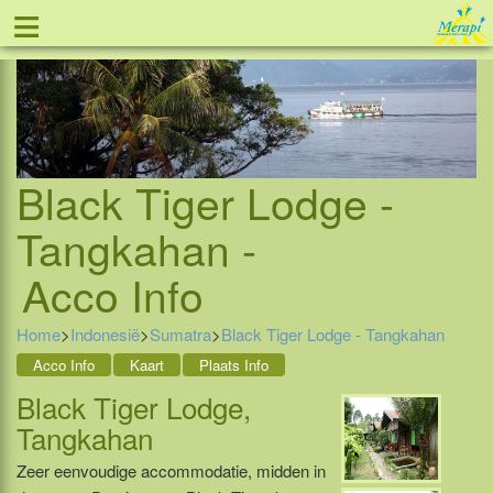
≡
Tel: 088 - 81 11 999
Black Tiger Lodge -
Tangkahan -
Acco Info
Home
>
Indonesië
>
Sumatra
>
Black Tiger Lodge - Tangkahan
Acco Info
Kaart
Plaats Info
Black Tiger Lodge,
Tangkahan
Zeer eenvoudige accommodatie, midden in