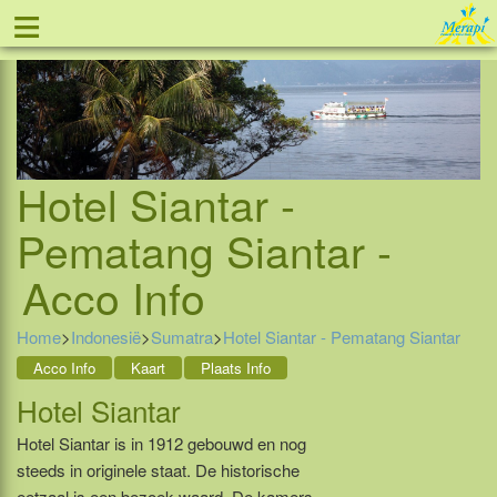
≡
Tel: 088 - 81 11 999
Hotel Siantar -
Pematang Siantar -
Acco Info
Home
>
Indonesië
>
Sumatra
>
Hotel Siantar - Pematang Siantar
Acco Info
Kaart
Plaats Info
Hotel Siantar
Hotel Siantar is in 1912 gebouwd en nog
steeds in originele staat. De historische
eetzaal is een bezoek waard. De kamers