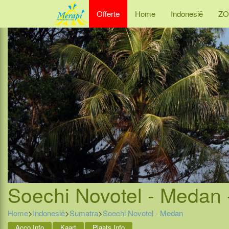
Offerte
Home
Indonesië
ZO
Soechi Novotel - Medan 
Home
>
Indonesië
>
Sumatra
>
Soechi Novotel - Medan
Acco Info
Kaart
Plaats Info