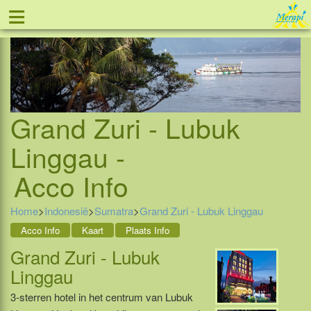
≡
Tel: 088 - 81 11 999
Grand Zuri - Lubuk
Linggau -
Acco Info
Home
>
Indonesië
>
Sumatra
>
Grand Zuri - Lubuk Linggau
Acco Info
Kaart
Plaats Info
Grand Zuri - Lubuk
Linggau
3-sterren hotel in het centrum van Lubuk