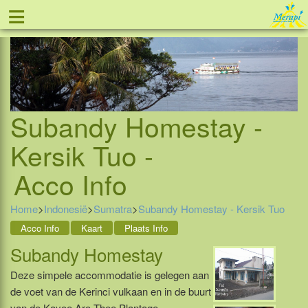
≡
Tel: 088 - 81 11 999
Subandy Homestay -
Kersik Tuo -
Acco Info
Home
>
Indonesië
>
Sumatra
>
Subandy Homestay - Kersik Tuo
Acco Info
Kaart
Plaats Info
Subandy Homestay
Deze simpele accommodatie is gelegen aan
de voet van de Kerinci vulkaan en in de buurt
van de Kayoe Aro Thee Plantage.