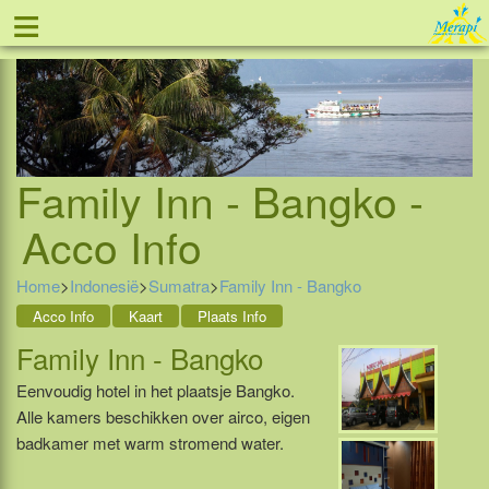
≡
Tel: 088 - 81 11 999
Family Inn - Bangko -
Acco Info
Home
>
Indonesië
>
Sumatra
>
Family Inn - Bangko
Acco Info
Kaart
Plaats Info
Family Inn - Bangko
Eenvoudig hotel in het plaatsje Bangko.
Alle kamers beschikken over airco, eigen
badkamer met warm stromend water.