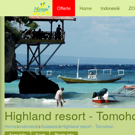
Offerte
Home
Indonesië
ZO
Highland resort - Tomoh
Home
>
Indonesië
>
Sulawesi
>
Highland resort - Tomohon
Acco Info
Kaart
Plaats Info