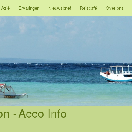
 Azië
Ervaringen
Nieuwsbrief
Reiscafé
Over ons
on -
Acco Info