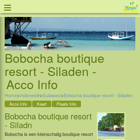
≡
Tel: 088 - 81 11 999
Bobocha boutique
resort - Siladen -
Acco Info
Home
>
Indonesië
>
Sulawesi
>
Bobocha boutique resort - Siladen
Acco Info
Kaart
Plaats Info
Bobocha boutique resort
- Siladn
Bobocha is een kleinschalig boutique resort