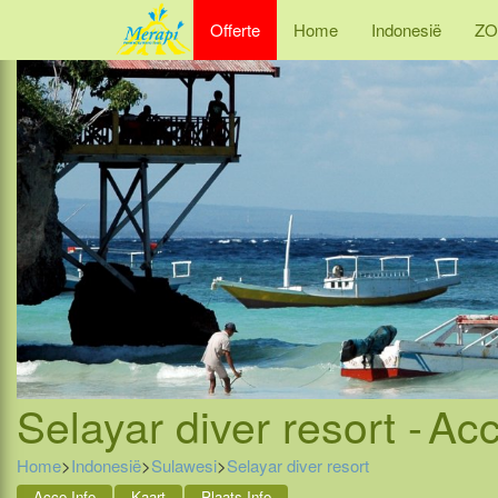
Offerte
Home
Indonesië
ZO
Selayar diver resort -
Acc
Home
>
Indonesië
>
Sulawesi
>
Selayar diver resort
Acco Info
Kaart
Plaats Info