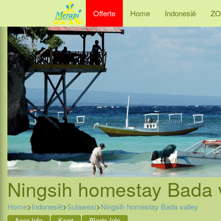
Offerte
Home
Indonesië
ZO
Ningsih homestay Bada v
Home
>
Indonesië
>
Sulawesi
>
Ningsih homestay Bada valley
Acco Info
Kaart
Plaats Info