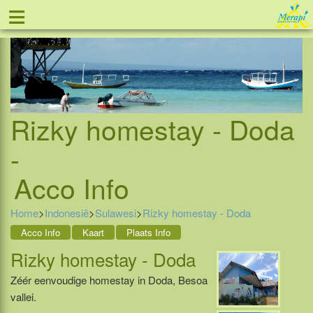
≡
Tel: 088 - 81 11 999
Rizky homestay - Doda
-
Acco Info
Home
>
Indonesië
>
Sulawesi
>
Rizky homestay - Doda
Acco Info
Kaart
Plaats Info
Rizky homestay - Doda
Zéér eenvoudige homestay in Doda, Besoa
vallei.