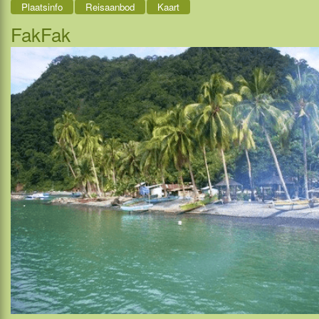
Plaatsinfo
Reisaanbod
Kaart
FakFak