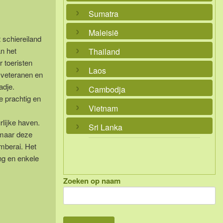
Sumatra
Maleisië
 schiereiland
n het
Thailand
 toeristen
Laos
n veteranen en
adje.
Cambodja
e prachtig en
Vietnam
rlijke haven.
Sri Lanka
 maar deze
mberai. Het
ng en enkele
Zoeken op naam