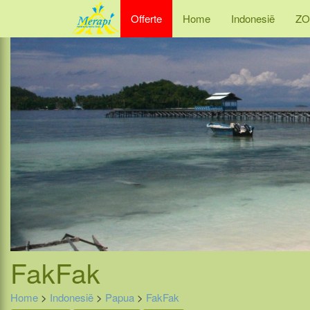
Offerte
Home
Indonesië
ZO
FakFak
Home
>
Indonesië
>
Papua
>
FakFak