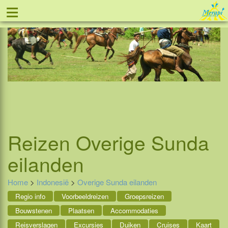
≡
Tel: 088 - 81 11 999
Reizen
Overige Sunda
eilanden
Home
>
Indonesië
>
Overige Sunda eilanden
Regio info
Voorbeeldreizen
Groepsreizen
Bouwstenen
Plaatsen
Accommodaties
Reisverslagen
Excursies
Duiken
Cruises
Kaart