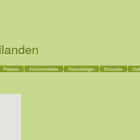
ilanden
Plaatsen
Accommodaties
Reisverslagen
Excursies
Dui