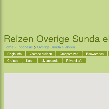
Reizen
Overige Sunda e
Home
>
Indonesië
>
Overige Sunda eilanden
Regio info
Voorbeeldreizen
Groepsreizen
Bouwstenen
Cruises
Kaart
Liveaboards
Privé villa's