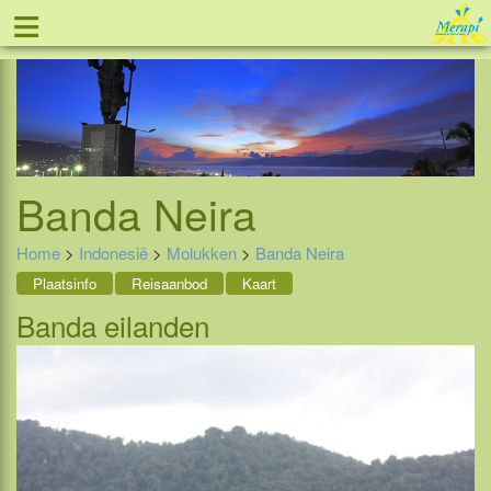
≡
Tel: 088 - 81 11 999
Banda Neira
Home
>
Indonesië
>
Molukken
>
Banda Neira
Plaatsinfo
Reisaanbod
Kaart
Banda eilanden