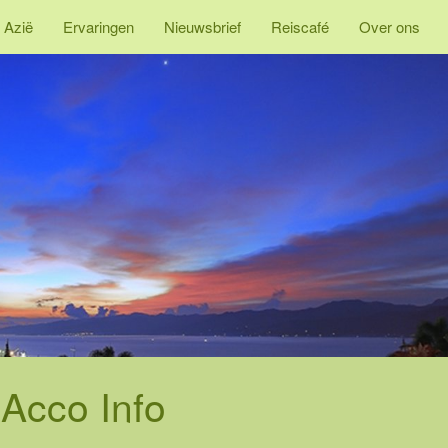
 Azië
Ervaringen
Nieuwsbrief
Reiscafé
Over ons
Acco Info