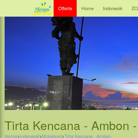
Offerte
Home
Indonesië
ZO
Tirta Kencana - Ambon -
Home
>
Indonesië
>
Molukken
>
Tirta Kencana - Ambon